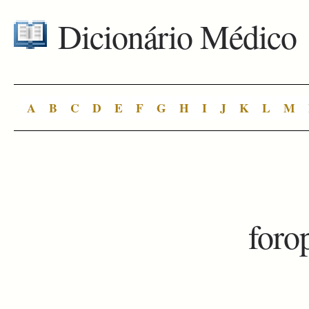
Dicionário Médico
A
B
C
D
E
F
G
H
I
J
K
L
M
foro