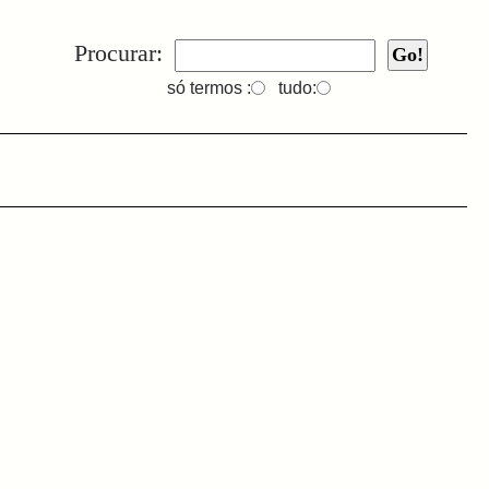
Procurar:
só termos :
tudo: