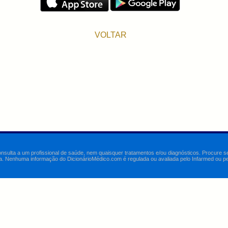
VOLTAR
onsulta a um profissional de saúde, nem quaisquer tratamentos e/ou diagnósticos. Procure 
a. Nenhuma informação do DicionárioMédico.com é regulada ou avaliada pelo Infarmed ou pelo 