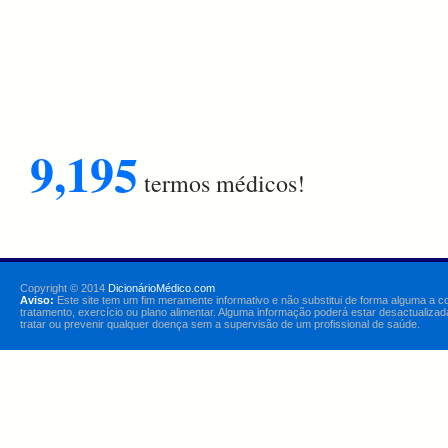
9,195
termos médicos!
Copyright © 2014
DicionárioMédico.com
Aviso:
Este site tem um fim meramente informativo e não substitui de forma alguma a c
tratamento, exercício ou plano alimentar. Alguma informação poderá estar desactualizad
tratar ou prevenir qualquer doença sem a supervisão de um profissional de saúde.