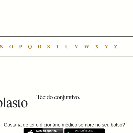
N
O
P
Q
R
S
T
U
V
W
X
Y
Z
plasto
Tecido conjuntivo.
Gostaria de ter o dicionário médico sempre no seu bolso?