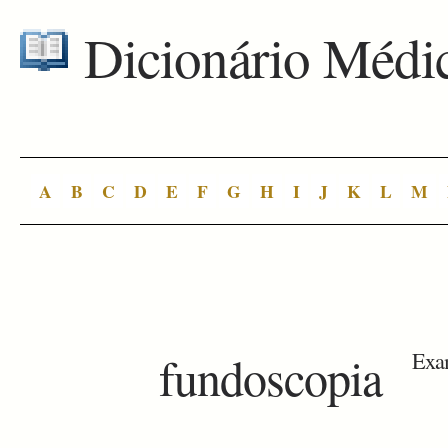
Dicionário Médi
A
B
C
D
E
F
G
H
I
J
K
L
M
fundoscopia
Exam