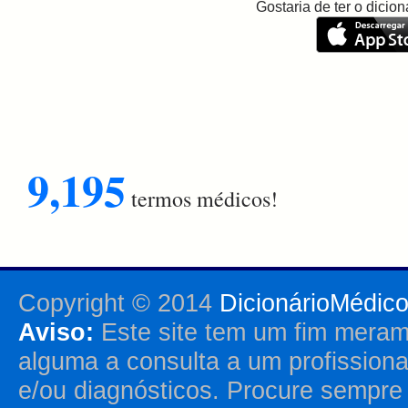
Gostaria de ter o dici
9,195
termos médicos!
Copyright © 2014
DicionárioMédic
Aviso:
Este site tem um fim merame
alguma a consulta a um profission
e/ou diagnósticos. Procure sempr