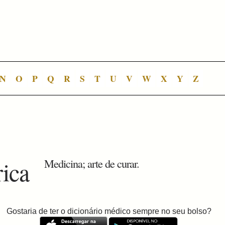
N
O
P
Q
R
S
T
U
V
W
X
Y
Z
rica
Medicina; arte de curar.
Gostaria de ter o dicionário médico sempre no seu bolso?