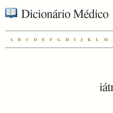
Dicionário Médico
A
B
C
D
E
F
G
H
I
J
K
L
M
iát