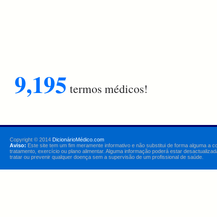
9,195
termos médicos!
Copyright © 2014
DicionárioMédico.com
Aviso:
Este site tem um fim meramente informativo e não substitui de forma alguma a c
tratamento, exercício ou plano alimentar. Alguma informação poderá estar desactualizad
tratar ou prevenir qualquer doença sem a supervisão de um profissional de saúde.