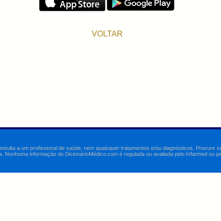
VOLTAR
onsulta a um profissional de saúde, nem quaisquer tratamentos e/ou diagnósticos. Procure 
a. Nenhuma informação do DicionárioMédico.com é regulada ou avaliada pelo Infarmed ou pelo 