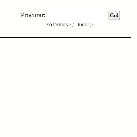
Procurar:
só termos :
tudo: