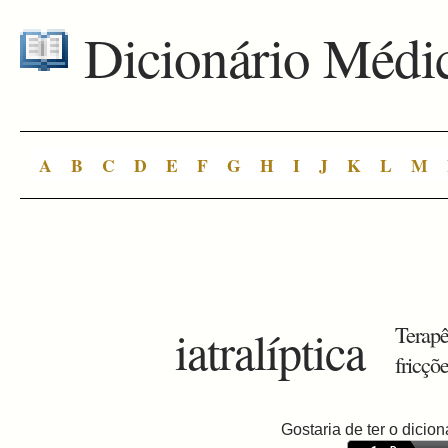
Dicionário Médi
A
B
C
D
E
F
G
H
I
J
K
L
M
iatralíptica
Terapê
fricçõ
Gostaria de ter o dici