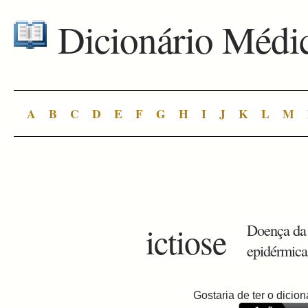
Dicionário Médi
A
B
C
D
E
F
G
H
I
J
K
L
M
ictiose
Doença da p
epidérmica
Gostaria de ter o dici