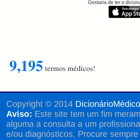
Gostaria de ter o dici
9,195
termos médicos!
Copyright © 2014
DicionárioMédic
Aviso:
Este site tem um fim merame
alguma a consulta a um profission
e/ou diagnósticos. Procure sempr