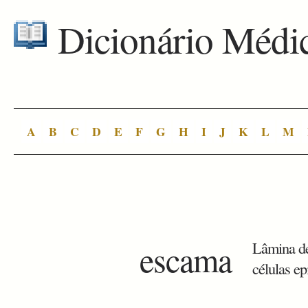
Dicionário Médi
A
B
C
D
E
F
G
H
I
J
K
L
M
escama
Lâmina de
células e