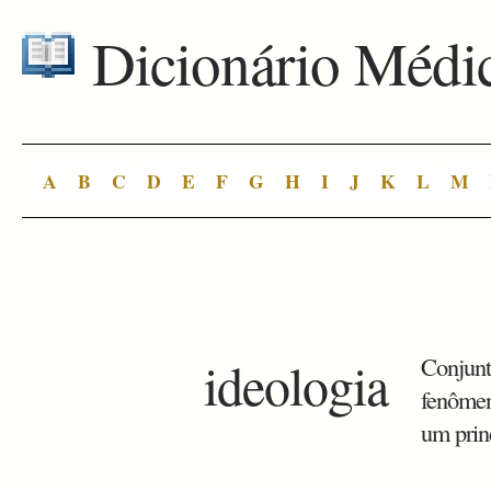
Dicionário Médi
A
B
C
D
E
F
G
H
I
J
K
L
M
ideologia
Conjunt
fenômen
um prin