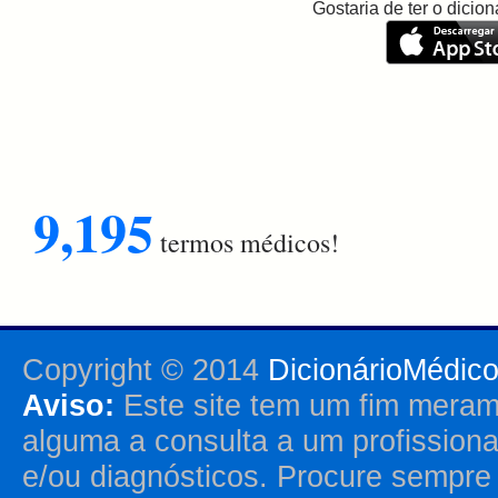
Gostaria de ter o dici
9,195
termos médicos!
Copyright © 2014
DicionárioMédic
Aviso:
Este site tem um fim merame
alguma a consulta a um profission
e/ou diagnósticos. Procure sempr