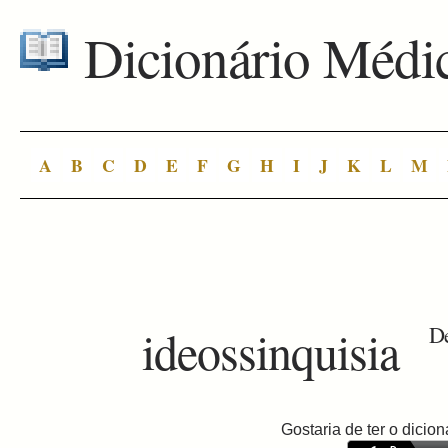
Dicionário Médi
A
B
C
D
E
F
G
H
I
J
K
L
M
ideossinquisia
De
Gostaria de ter o dici