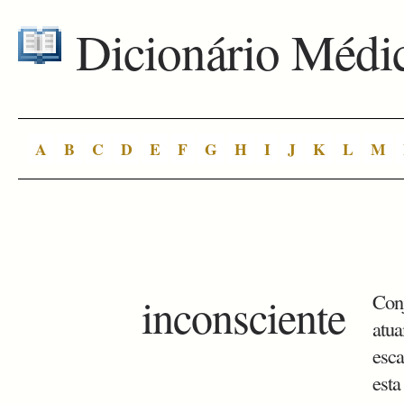
Dicionário Médi
A
B
C
D
E
F
G
H
I
J
K
L
M
inconsciente
Conj
atua
esca
esta