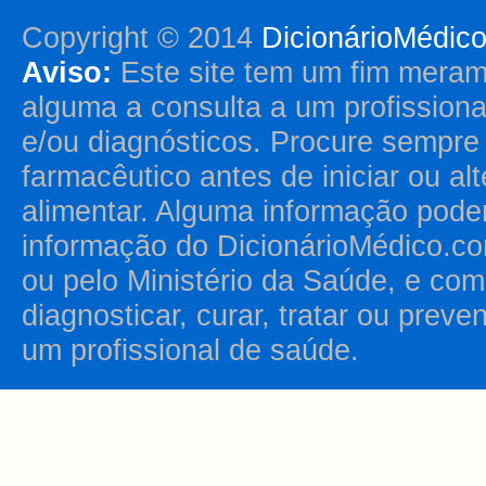
Copyright © 2014
DicionárioMédic
Aviso:
Este site tem um fim merame
alguma a consulta a um profission
e/ou diagnósticos. Procure sempr
farmacêutico antes de iniciar ou al
alimentar. Alguma informação pode
informação do DicionárioMédico.co
ou pelo Ministério da Saúde, e como
diagnosticar, curar, tratar ou prev
um profissional de saúde.