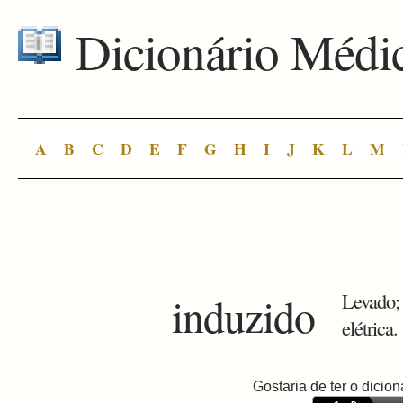
Dicionário Médi
A
B
C
D
E
F
G
H
I
J
K
L
M
induzido
Levado; 
elétrica.
Gostaria de ter o dici