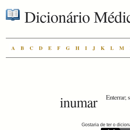
Dicionário Médi
A
B
C
D
E
F
G
H
I
J
K
L
M
inumar
Enterrar; s
Gostaria de ter o dici