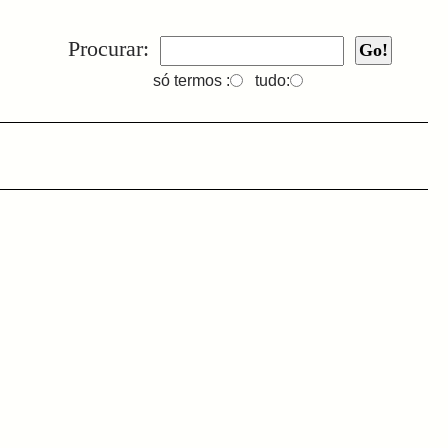
Procurar:
só termos :
tudo: