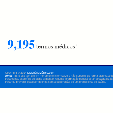
9,195
termos médicos!
Copyright © 2014
DicionárioMédico.com
Aviso:
Este site tem um fim meramente informativo e não substitui de forma alguma a c
tratamento, exercício ou plano alimentar. Alguma informação poderá estar desactualizad
tratar ou prevenir qualquer doença sem a supervisão de um profissional de saúde.