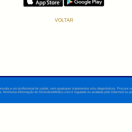
VOLTAR
onsulta a um profissional de saúde, nem quaisquer tratamentos e/ou diagnósticos. Procure 
a. Nenhuma informação do DicionárioMédico.com é regulada ou avaliada pelo Infarmed ou pelo 