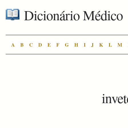
Dicionário Médico
A
B
C
D
E
F
G
H
I
J
K
L
M
inve