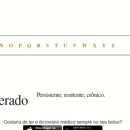
N
O
P
Q
R
S
T
U
V
W
X
Y
Z
terado
Persistente; renitente; crônico.
Gostaria de ter o dicionário médico sempre no seu bolso?