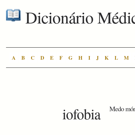
Dicionário Médi
A
B
C
D
E
F
G
H
I
J
K
L
M
iofobia
Medo mórb