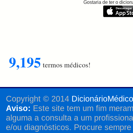
Gostaria de ter o dici
9,195
termos médicos!
Copyright © 2014
DicionárioMédic
Aviso:
Este site tem um fim merame
alguma a consulta a um profission
e/ou diagnósticos. Procure sempr