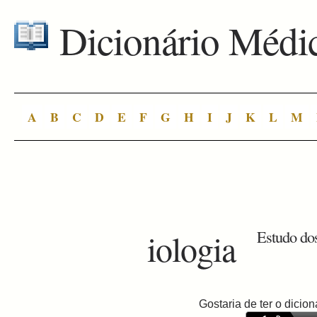
Dicionário Médi
A
B
C
D
E
F
G
H
I
J
K
L
M
iologia
Estudo do
Gostaria de ter o dici