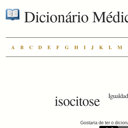
Dicionário Médi
A
B
C
D
E
F
G
H
I
J
K
L
M
isocitose
Igualdad
Gostaria de ter o dici