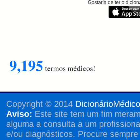
Gostaria de ter o dici
9,195
termos médicos!
Copyright © 2014
DicionárioMédic
Aviso:
Este site tem um fim merame
alguma a consulta a um profission
e/ou diagnósticos. Procure sempr