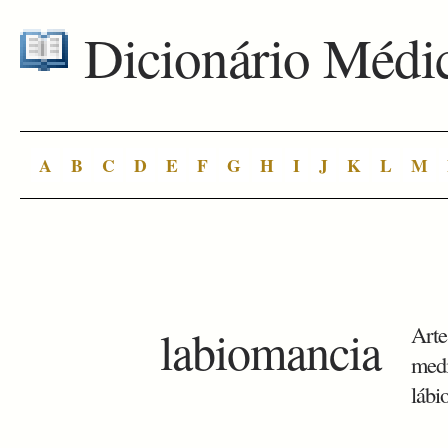
Dicionário Médi
A
B
C
D
E
F
G
H
I
J
K
L
M
labiomancia
Arte
medi
lábio