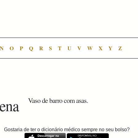
N
O
P
Q
R
S
T
U
V
W
X
Y
Z
gena
Vaso de barro com asas.
Gostaria de ter o dicionário médico sempre no seu bolso?