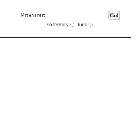
Procurar:
só termos :
tudo: