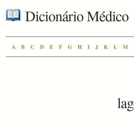
Dicionário Médico
A
B
C
D
E
F
G
H
I
J
K
L
M
la