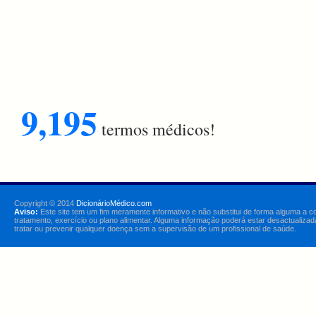
9,195
termos médicos!
Copyright © 2014
DicionárioMédico.com
Aviso:
Este site tem um fim meramente informativo e não substitui de forma alguma a c
tratamento, exercício ou plano alimentar. Alguma informação poderá estar desactualizad
tratar ou prevenir qualquer doença sem a supervisão de um profissional de saúde.