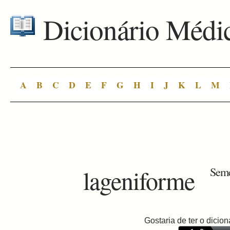
Dicionário Médi
A
B
C
D
E
F
G
H
I
J
K
L
M
lageniforme
Seme
Gostaria de ter o dici