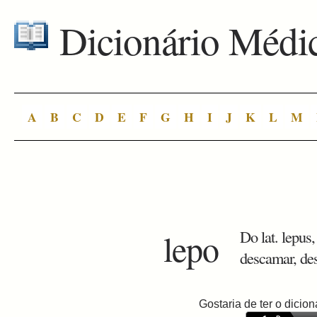
Dicionário Médi
A
B
C
D
E
F
G
H
I
J
K
L
M
lepo
Do lat. lepus,
descamar, des
Gostaria de ter o dici