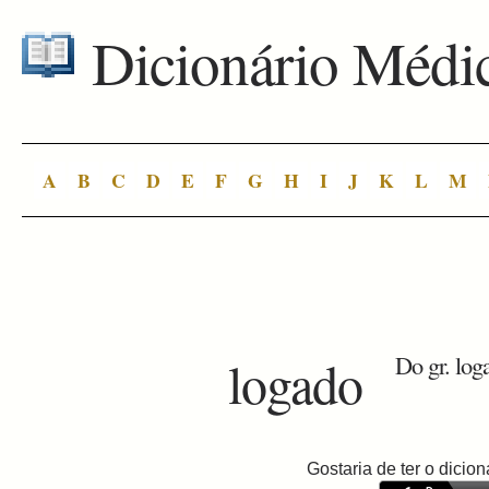
Dicionário Médi
A
B
C
D
E
F
G
H
I
J
K
L
M
logado
Do gr. log
Gostaria de ter o dici