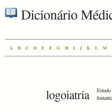
Dicionário Médi
A
B
C
D
E
F
G
H
I
J
K
L
M
logoiatria
Estudo 
foniatri