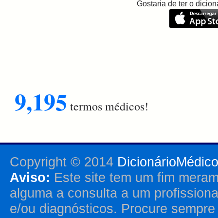
Gostaria de ter o dici
9,195
termos médicos!
Copyright © 2014
DicionárioMédic
Aviso:
Este site tem um fim merame
alguma a consulta a um profission
e/ou diagnósticos. Procure sempr