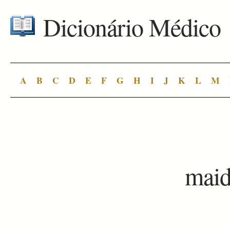
Dicionário Médico
A
B
C
D
E
F
G
H
I
J
K
L
M
mai