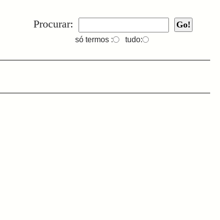
Procurar:
só termos :
tudo: