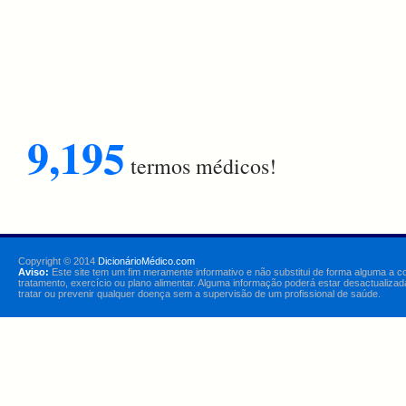
9,195
termos médicos!
Copyright © 2014
DicionárioMédico.com
Aviso:
Este site tem um fim meramente informativo e não substitui de forma alguma a c
tratamento, exercício ou plano alimentar. Alguma informação poderá estar desactualizad
tratar ou prevenir qualquer doença sem a supervisão de um profissional de saúde.