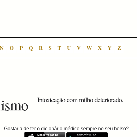
N
O
P
Q
R
S
T
U
V
W
X
Y
Z
dismo
Intoxicação com milho deteriorado.
Gostaria de ter o dicionário médico sempre no seu bolso?