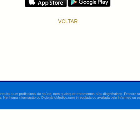
VOLTAR
onsulta a um profissional de saúde, nem quaisquer tratamentos e/ou diagnósticos. Procure 
a. Nenhuma informação do DicionárioMédico.com é regulada ou avaliada pelo Infarmed ou pelo 