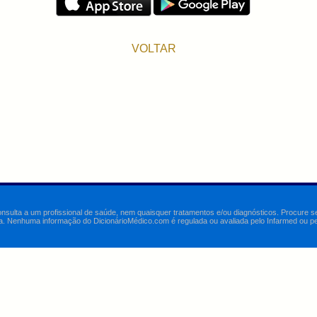
VOLTAR
onsulta a um profissional de saúde, nem quaisquer tratamentos e/ou diagnósticos. Procure 
a. Nenhuma informação do DicionárioMédico.com é regulada ou avaliada pelo Infarmed ou pelo 