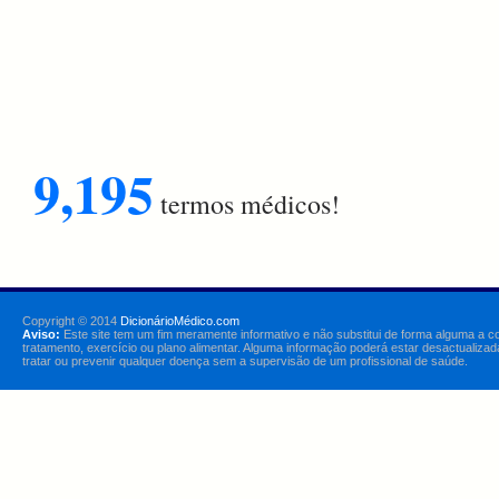
9,195
termos médicos!
Copyright © 2014
DicionárioMédico.com
Aviso:
Este site tem um fim meramente informativo e não substitui de forma alguma a c
tratamento, exercício ou plano alimentar. Alguma informação poderá estar desactualizad
tratar ou prevenir qualquer doença sem a supervisão de um profissional de saúde.