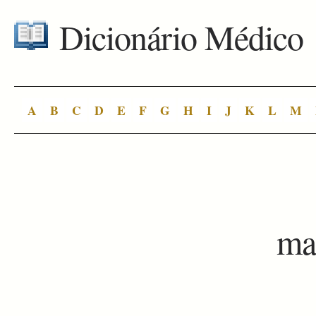
Dicionário Médico
A
B
C
D
E
F
G
H
I
J
K
L
M
ma