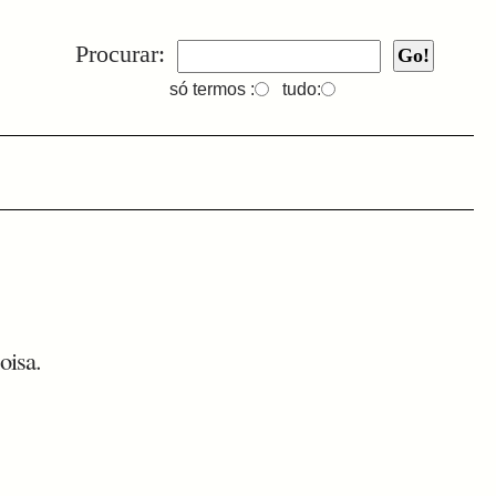
Procurar:
só termos :
tudo:
oisa.