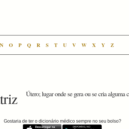
N
O
P
Q
R
S
T
U
V
W
X
Y
Z
triz
Útero; lugar onde se gera ou se cria alguma c
Gostaria de ter o dicionário médico sempre no seu bolso?