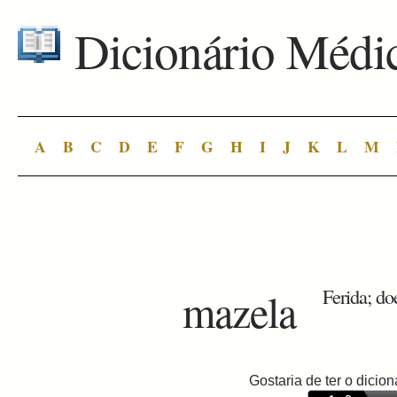
Dicionário Médi
A
B
C
D
E
F
G
H
I
J
K
L
M
mazela
Ferida; do
Gostaria de ter o dici