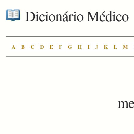
Dicionário Médico
A
B
C
D
E
F
G
H
I
J
K
L
M
me