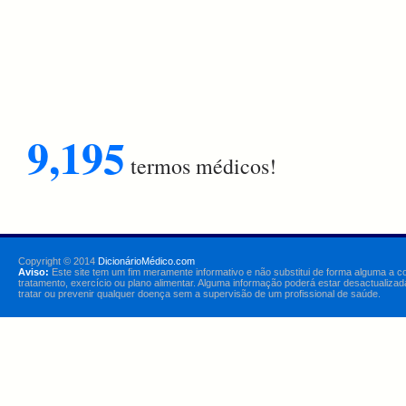
9,195
termos médicos!
Copyright © 2014
DicionárioMédico.com
Aviso:
Este site tem um fim meramente informativo e não substitui de forma alguma a c
tratamento, exercício ou plano alimentar. Alguma informação poderá estar desactualizad
tratar ou prevenir qualquer doença sem a supervisão de um profissional de saúde.