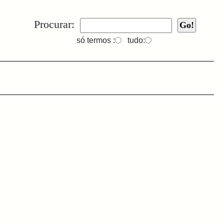
Procurar:
só termos :
tudo: