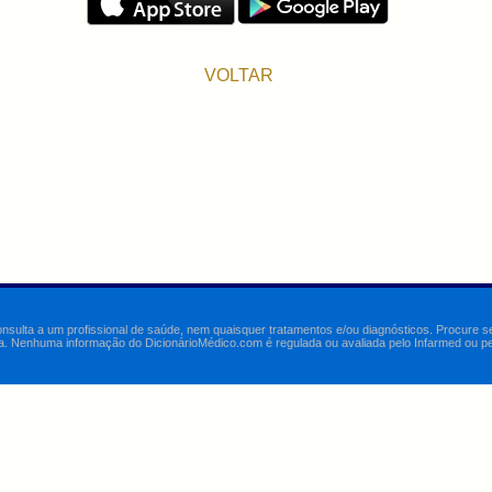
VOLTAR
onsulta a um profissional de saúde, nem quaisquer tratamentos e/ou diagnósticos. Procure 
a. Nenhuma informação do DicionárioMédico.com é regulada ou avaliada pelo Infarmed ou pelo 