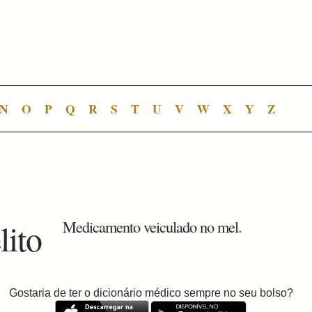
N
O
P
Q
R
S
T
U
V
W
X
Y
Z
lito
Medicamento veiculado no mel.
Gostaria de ter o dicionário médico sempre no seu bolso?