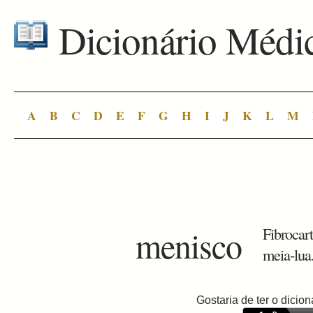
Dicionário Médi
A
B
C
D
E
F
G
H
I
J
K
L
M
menisco
Fibrocar
meia-lua
Gostaria de ter o dici