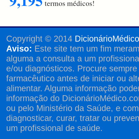
9,195
termos médicos!
Copyright © 2014
DicionárioMédic
Aviso:
Este site tem um fim merame
alguma a consulta a um profission
e/ou diagnósticos. Procure sempr
farmacêutico antes de iniciar ou al
alimentar. Alguma informação pode
informação do DicionárioMédico.co
ou pelo Ministério da Saúde, e como
diagnosticar, curar, tratar ou prev
um profissional de saúde.