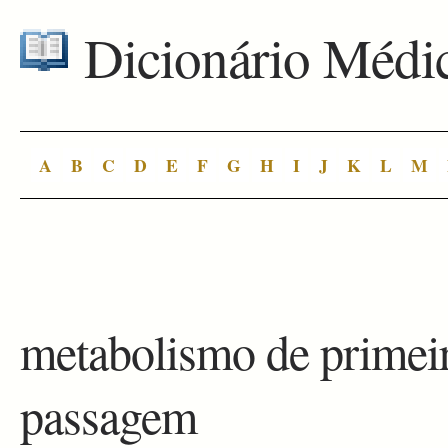
Dicionário Médi
A
B
C
D
E
F
G
H
I
J
K
L
M
metabolismo de primei
passagem