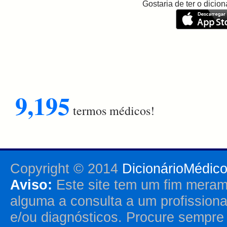
Gostaria de ter o dici
9,195
termos médicos!
Copyright © 2014
DicionárioMédic
Aviso:
Este site tem um fim merame
alguma a consulta a um profission
e/ou diagnósticos. Procure sempr