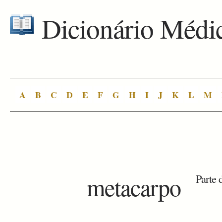
Dicionário Médi
A
B
C
D
E
F
G
H
I
J
K
L
M
metacarpo
Parte 