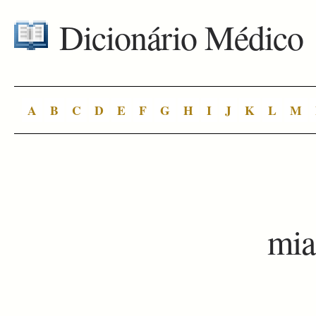
Dicionário Médico
A
B
C
D
E
F
G
H
I
J
K
L
M
mi