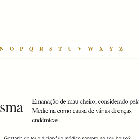
N
O
P
Q
R
S
T
U
V
W
X
Y
Z
asma
Emanação de mau cheiro; considerado pela
Medicina como causa de várias doenças
endêmicas.
Gostaria de ter o dicionário médico sempre no seu bolso?