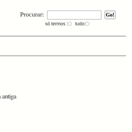
Procurar:
só termos :
tudo:
 antiga