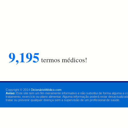
9,195
termos médicos!
Copyright © 2014
DicionárioMédico.com
Aviso:
Este site tem um fim meramente informativo e não substitui de forma alguma a c
tratamento, exercício ou plano alimentar. Alguma informação poderá estar desactualizad
tratar ou prevenir qualquer doença sem a supervisão de um profissional de saúde.