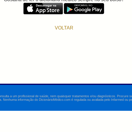
VOLTAR
onsulta a um profissional de saúde, nem quaisquer tratamentos e/ou diagnósticos. Procure 
a. Nenhuma informação do DicionárioMédico.com é regulada ou avaliada pelo Infarmed ou pelo 