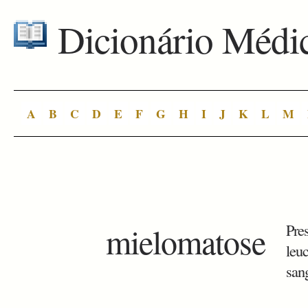
Dicionário Médi
A
B
C
D
E
F
G
H
I
J
K
L
M
mielomatose
Pre
leu
san