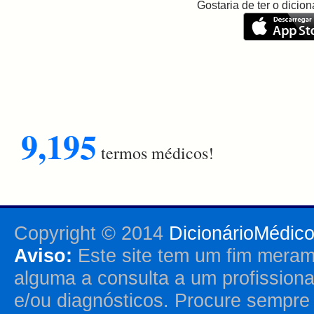
Gostaria de ter o dici
9,195
termos médicos!
Copyright © 2014
DicionárioMédic
Aviso:
Este site tem um fim merame
alguma a consulta a um profission
e/ou diagnósticos. Procure sempr