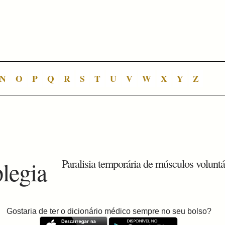
N
O
P
Q
R
S
T
U
V
W
X
Y
Z
legia
Paralisia temporária de músculos voluntá
Gostaria de ter o dicionário médico sempre no seu bolso?