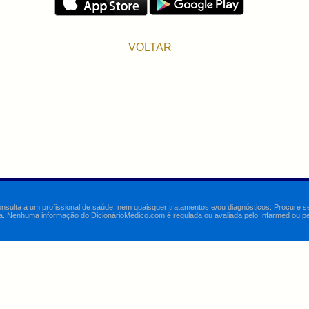
VOLTAR
onsulta a um profissional de saúde, nem quaisquer tratamentos e/ou diagnósticos. Procure 
a. Nenhuma informação do DicionárioMédico.com é regulada ou avaliada pelo Infarmed ou pelo 