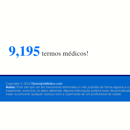
9,195
termos médicos!
Copyright © 2014
DicionárioMédico.com
Aviso:
Este site tem um fim meramente informativo e não substitui de forma alguma a c
tratamento, exercício ou plano alimentar. Alguma informação poderá estar desactualizad
tratar ou prevenir qualquer doença sem a supervisão de um profissional de saúde.