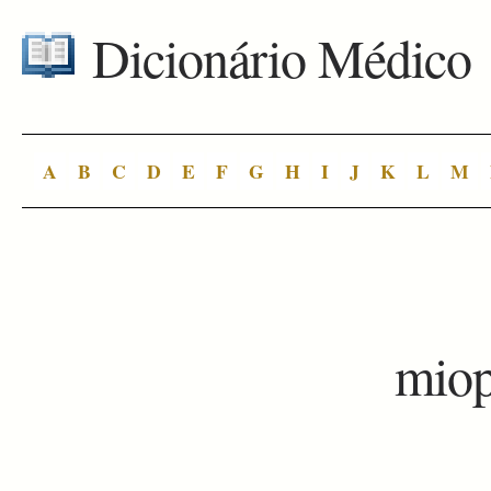
Dicionário Médico
A
B
C
D
E
F
G
H
I
J
K
L
M
miop