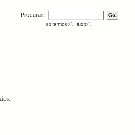
Procurar:
só termos :
tudo:
rios.