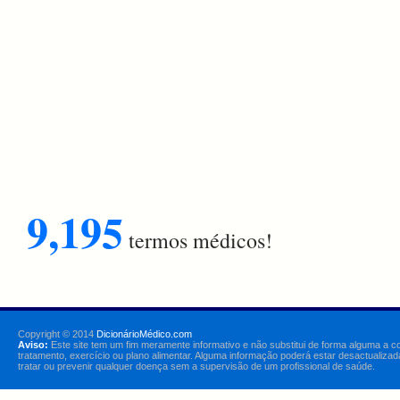
9,195
termos médicos!
Copyright © 2014
DicionárioMédico.com
Aviso:
Este site tem um fim meramente informativo e não substitui de forma alguma a c
tratamento, exercício ou plano alimentar. Alguma informação poderá estar desactualizad
tratar ou prevenir qualquer doença sem a supervisão de um profissional de saúde.