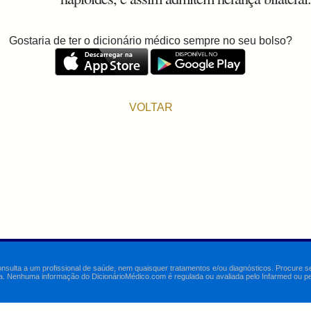
Gostaria de ter o dicionário médico sempre no seu bolso?
VOLTAR
onsulta a um profissional de saúde, nem quaisquer tratamentos e/ou diagnósticos. Procure 
a. Nenhuma informação do DicionárioMédico.com é regulada ou avaliada pelo Infarmed ou pelo 