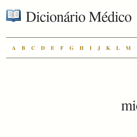
Dicionário Médico
A
B
C
D
E
F
G
H
I
J
K
L
M
mi