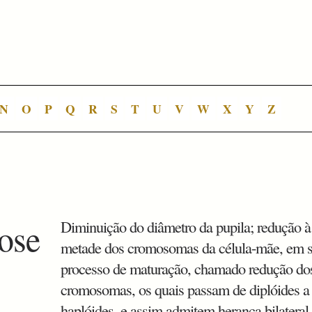
N
O
P
Q
R
S
T
U
V
W
X
Y
Z
ose
Diminuição do diâmetro da pupila; redução à
metade dos cromosomas da célula-mãe, em 
processo de maturação, chamado redução do
cromosomas, os quais passam de diplóides a
haplóides, e assim admitem herança bilateral.