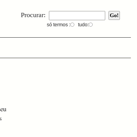
Procurar:
só termos :
tudo:
seu
s