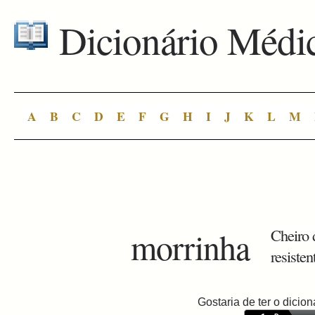
Dicionário Médi
A
B
C
D
E
F
G
H
I
J
K
L
M
morrinha
Cheiro 
resisten
Gostaria de ter o dici