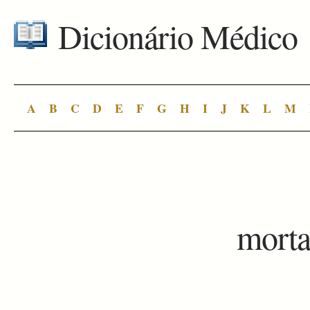
Dicionário Médico
A
B
C
D
E
F
G
H
I
J
K
L
M
mort