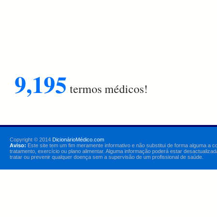
9,195
termos médicos!
Copyright © 2014
DicionárioMédico.com
Aviso:
Este site tem um fim meramente informativo e não substitui de forma alguma a c
tratamento, exercício ou plano alimentar. Alguma informação poderá estar desactualizad
tratar ou prevenir qualquer doença sem a supervisão de um profissional de saúde.