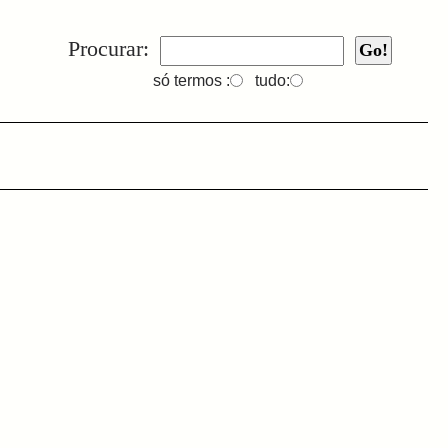
Procurar:
só termos :
tudo: