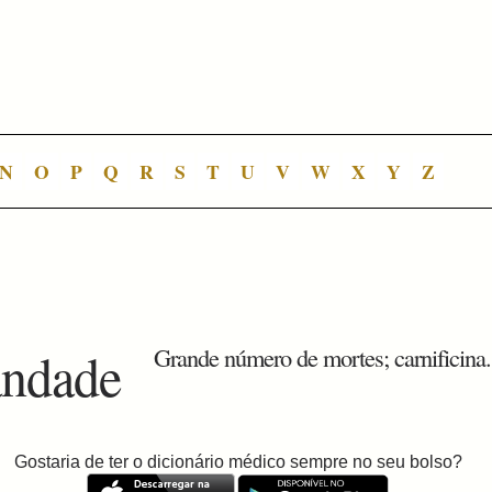
N
O
P
Q
R
S
T
U
V
W
X
Y
Z
andade
Grande número de mortes; carnificina.
Gostaria de ter o dicionário médico sempre no seu bolso?