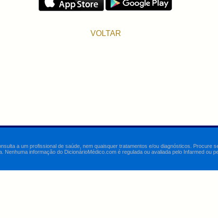
VOLTAR
onsulta a um profissional de saúde, nem quaisquer tratamentos e/ou diagnósticos. Procure 
a. Nenhuma informação do DicionárioMédico.com é regulada ou avaliada pelo Infarmed ou pelo 