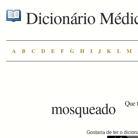
Dicionário Médi
A
B
C
D
E
F
G
H
I
J
K
L
M
mosqueado
Que t
Gostaria de ter o dici