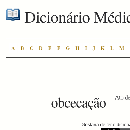
Dicionário Médi
A
B
C
D
E
F
G
H
I
J
K
L
M
obcecação
Ato de
Gostaria de ter o dici