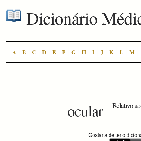
Dicionário Médi
A
B
C
D
E
F
G
H
I
J
K
L
M
ocular
Relativo ao
Gostaria de ter o dici