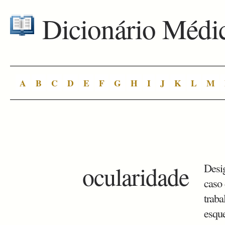
Dicionário Médi
A
B
C
D
E
F
G
H
I
J
K
L
M
ocularidade
Desi
caso
traba
esqu