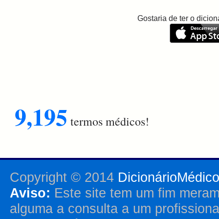
Gostaria de ter o dici
9,195
termos médicos!
Copyright © 2014
DicionárioMédic
Aviso:
Este site tem um fim merame
alguma a consulta a um profission