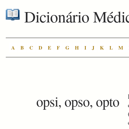
Dicionário Médi
A
B
C
D
E
F
G
H
I
J
K
L
M
opsi, opso, opto