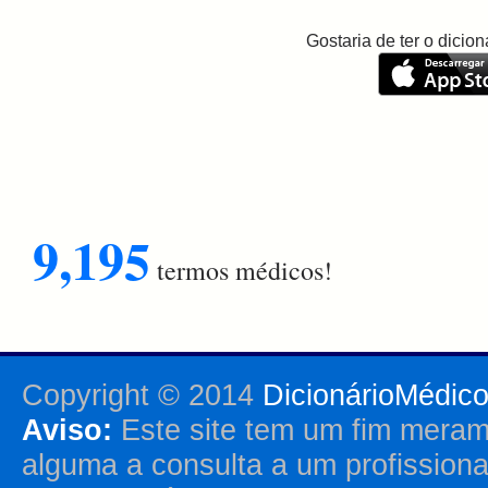
Gostaria de ter o dici
9,195
termos médicos!
Copyright © 2014
DicionárioMédic
Aviso:
Este site tem um fim merame
alguma a consulta a um profission