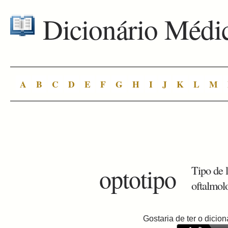
Dicionário Médi
A
B
C
D
E
F
G
H
I
J
K
L
M
optotipo
Tipo de l
oftalmol
Gostaria de ter o dici