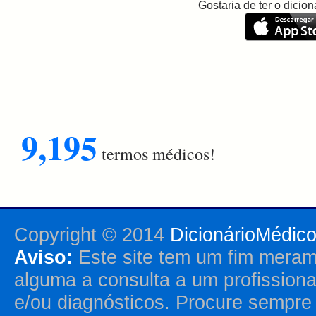
Gostaria de ter o dici
9,195
termos médicos!
Copyright © 2014
DicionárioMédic
Aviso:
Este site tem um fim merame
alguma a consulta a um profission
e/ou diagnósticos. Procure sempr