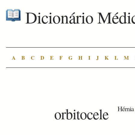
Dicionário Médi
A
B
C
D
E
F
G
H
I
J
K
L
M
orbitocele
Hérnia 