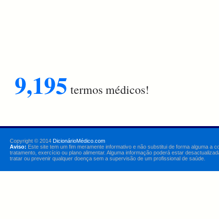
9,195
termos médicos!
Copyright © 2014
DicionárioMédico.com
Aviso:
Este site tem um fim meramente informativo e não substitui de forma alguma a c
tratamento, exercício ou plano alimentar. Alguma informação poderá estar desactualizad
tratar ou prevenir qualquer doença sem a supervisão de um profissional de saúde.