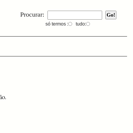
Procurar:
só termos :
tudo:
ão.