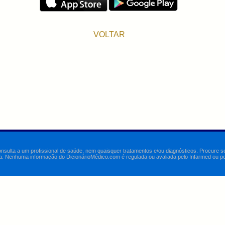
VOLTAR
onsulta a um profissional de saúde, nem quaisquer tratamentos e/ou diagnósticos. Procure 
a. Nenhuma informação do DicionárioMédico.com é regulada ou avaliada pelo Infarmed ou pelo 