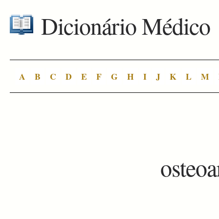
Dicionário Médico
A
B
C
D
E
F
G
H
I
J
K
L
M
osteoa