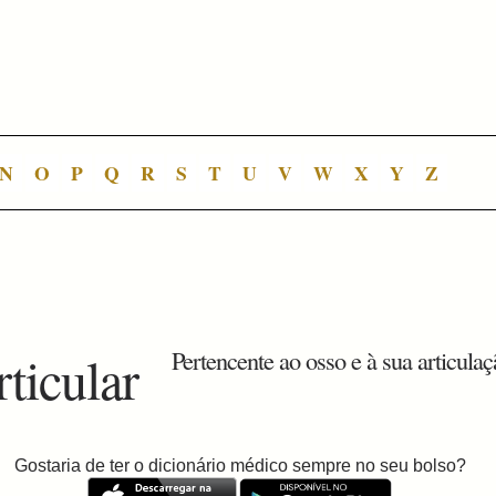
N
O
P
Q
R
S
T
U
V
W
X
Y
Z
rticular
Pertencente ao osso e à sua articulaç
Gostaria de ter o dicionário médico sempre no seu bolso?