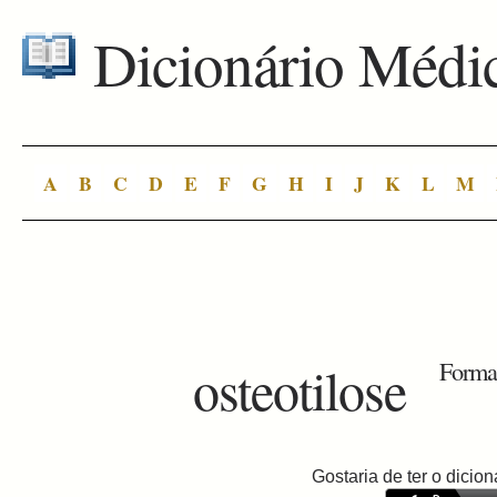
Dicionário Médi
A
B
C
D
E
F
G
H
I
J
K
L
M
osteotilose
Formaç
Gostaria de ter o dici