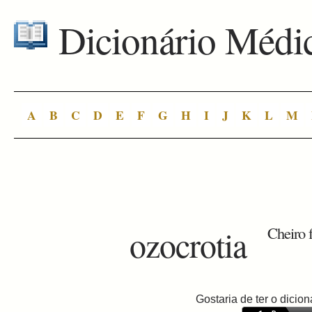
Dicionário Médi
A
B
C
D
E
F
G
H
I
J
K
L
M
ozocrotia
Cheiro f
Gostaria de ter o dici