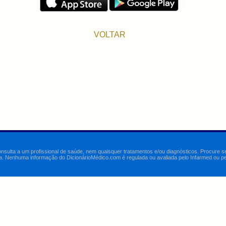
VOLTAR
onsulta a um profissional de saúde, nem quaisquer tratamentos e/ou diagnósticos. Procure 
a. Nenhuma informação do DicionárioMédico.com é regulada ou avaliada pelo Infarmed ou pelo 