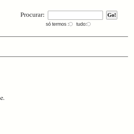
Procurar:
só termos :
tudo:
se.