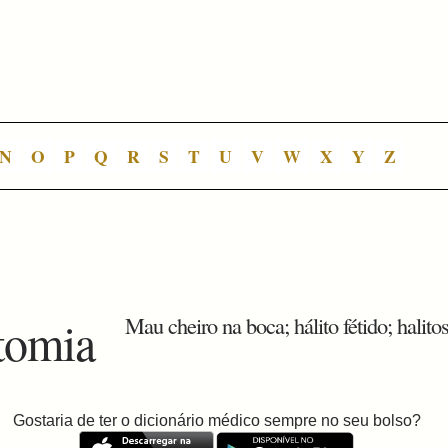
N
O
P
Q
R
S
T
U
V
W
X
Y
Z
tomia
Mau cheiro na boca; hálito fétido; halito
Gostaria de ter o dicionário médico sempre no seu bolso?