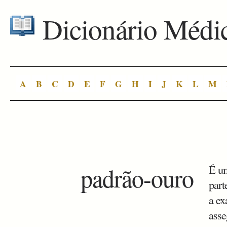
Dicionário Médi
A
B
C
D
E
F
G
H
I
J
K
L
M
padrão-ouro
É um
part
a ex
asse