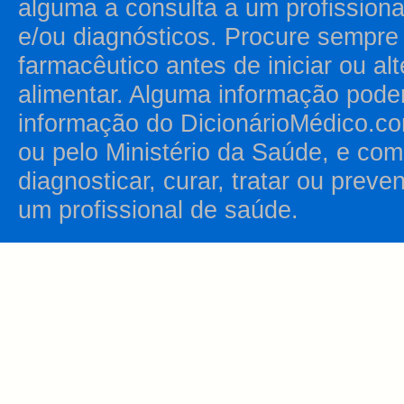
alguma a consulta a um profission
e/ou diagnósticos. Procure sempr
farmacêutico antes de iniciar ou al
alimentar. Alguma informação pode
informação do DicionárioMédico.co
ou pelo Ministério da Saúde, e como
diagnosticar, curar, tratar ou prev
um profissional de saúde.