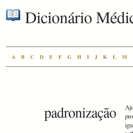
Dicionário Médi
A
B
C
D
E
F
G
H
I
J
K
L
M
padronização
Aju
pro
igu