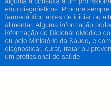
alguma a consulta a um profission
e/ou diagnósticos. Procure sempr
farmacêutico antes de iniciar ou al
alimentar. Alguma informação pode
informação do DicionárioMédico.co
ou pelo Ministério da Saúde, e como
diagnosticar, curar, tratar ou prev
um profissional de saúde.