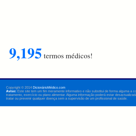
9,195
termos médicos!
Copyright © 2014
DicionárioMédico.com
Aviso:
Este site tem um fim meramente informativo e não substitui de forma alguma a c
tratamento, exercício ou plano alimentar. Alguma informação poderá estar desactualizad
tratar ou prevenir qualquer doença sem a supervisão de um profissional de saúde.