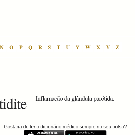
N
O
P
Q
R
S
T
U
V
W
X
Y
Z
tidite
Inflamação da glândula parótida.
Gostaria de ter o dicionário médico sempre no seu bolso?