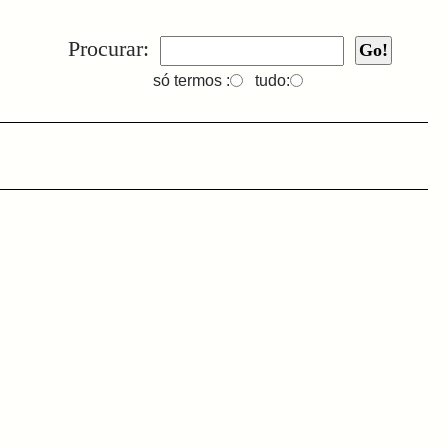
Procurar:
só termos :
tudo: