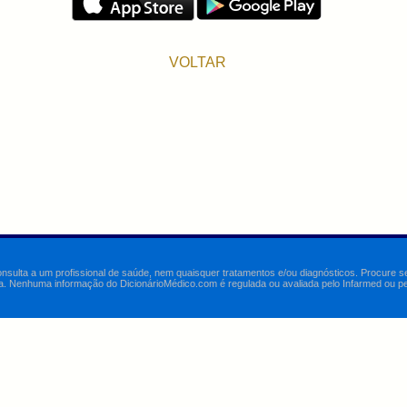
VOLTAR
onsulta a um profissional de saúde, nem quaisquer tratamentos e/ou diagnósticos. Procure 
a. Nenhuma informação do DicionárioMédico.com é regulada ou avaliada pelo Infarmed ou pelo 