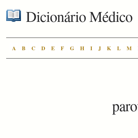
Dicionário Médico
A
B
C
D
E
F
G
H
I
J
K
L
M
paro