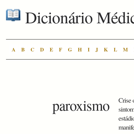
Dicionário Médi
A
B
C
D
E
F
G
H
I
J
K
L
M
paroxismo
Crise 
sintom
estádi
manife