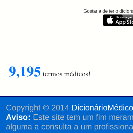
Gostaria de ter o dici
9,195
termos médicos!
Copyright © 2014
DicionárioMédic
Aviso:
Este site tem um fim merame
alguma a consulta a um profission