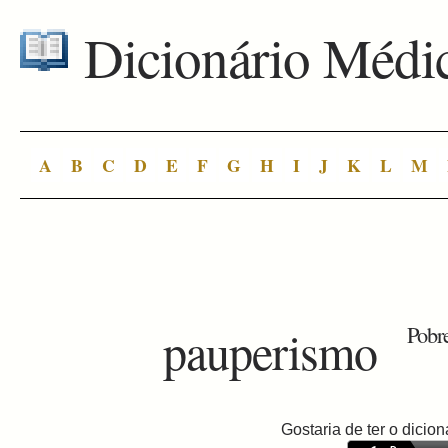
Dicionário Médi
A
B
C
D
E
F
G
H
I
J
K
L
M
pauperismo
Pobr
Gostaria de ter o dici